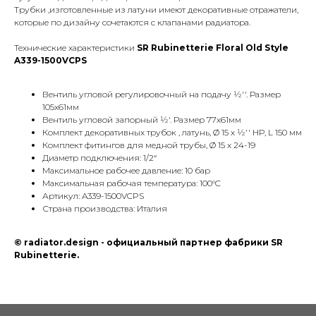
Трубки ,изготовленные из латуни имеют декоративные отражатели,
которые по дизайну сочетаются с клапанами радиатора.
Технические характеристики
SR Rubinetterie Floral Old Style
A339-1500VCPS
КОНТАКТЫ
Вентиль угловой регулировочный на подачу ½''. Размер
105х61мм
Phone:
+7 (495) 177 10 75
Вентиль угловой запорный ½'. Размер 77х61мм
+7 (909) 225 70 70
Комплект декоративных трубок , латунь, Ø 15 х ½'' НР, L 150 мм
E-mail:
info@radiator.design
Комплект фитингов для медной трубы, Ø 15 х 24-19
Диаметр подключения: 1/2“
Максимальное рабочее давление: 10 бар
Политика конфиденциальности
Максимальная рабочая температура: 100°C
© radiator.design 2025
Артикул: A339-1500VCPS
Страна производства: Италия
© radiator.design - официальный партнер фабрики SR
Rubinetterie.