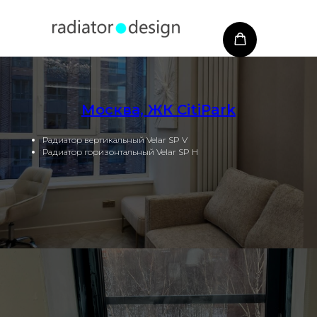
Москва, ЖК CitiPark
Радиатор вертикальный Velar SP V
Радиатор горизонтальный Velar SP H