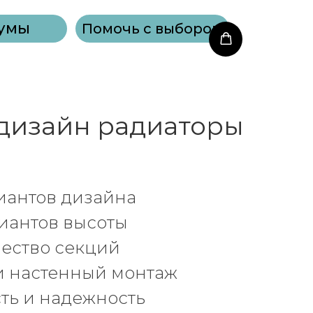
умы
Помочь с выбором
дизайн радиаторы
риантов дизайна
риантов высоты
ество секций
и настенный монтаж
ть и надежность