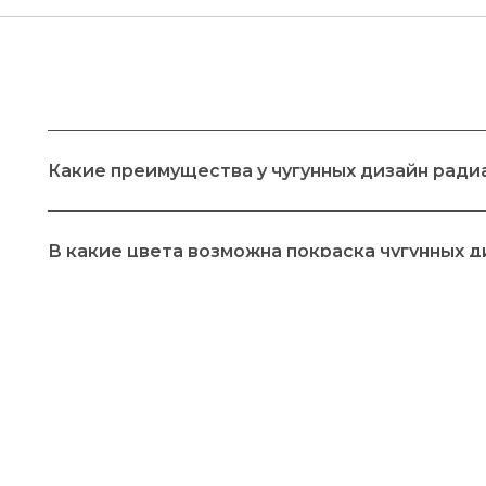
ВАЕМЫЕ
Какие преимущества у чугунных дизайн ради
В какие цвета возможна покраска чугунных 
Какая гарантия на чугунные дизайнерские р
КОНТАКТЫ
Какое виды подключений возможны для чугу
Phone:
+7 (495) 177 10 75