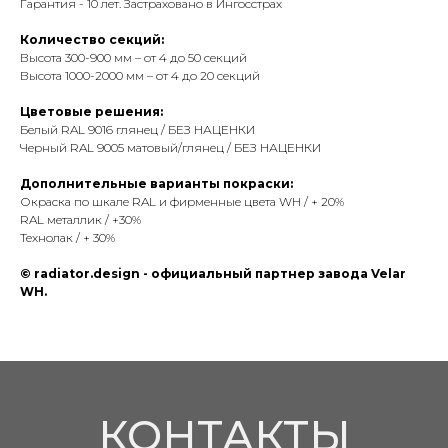
Гарантия - 10 лет. Застраховано в Ингосстрах
E-mail:
info@radiator.design
Количество секций:
Высота 300-900 мм – от 4 до 50 секций
Политика конфиденциальности
Высота 1000-2000 мм – от 4 до 20 секций
© radiator.design 2025
Цветовые решения:
Белый RAL 9016 глянец / БЕЗ НАЦЕНКИ
Черный RAL 9005 матовый/глянец / БЕЗ НАЦЕНКИ
Дополнительные варианты покраски:
Окраска по шкале RAL и фирменные цвета WH / + 20%
RAL металлик / +30%
Технолак / + 30%
© radiator.design - официальный партнер завода Velar
WH.