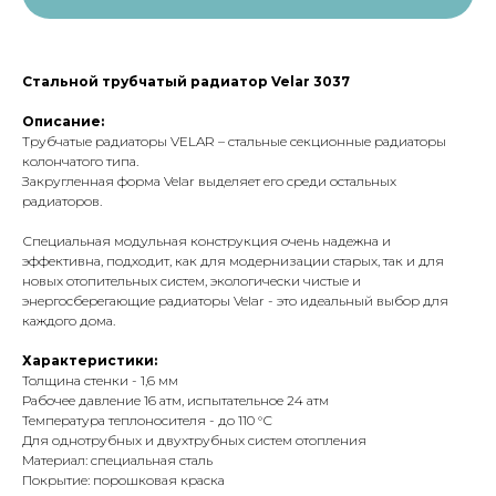
Стальной трубчатый радиатор Velar 3037
Описание:
Трубчатые радиаторы VELAR – стальные секционные радиаторы
колончатого типа.
Закругленная форма Velar выделяет его среди остальных
радиаторов.
Специальная модульная конструкция очень надежна и
эффективна, подходит, как для модернизации старых, так и для
новых отопительных систем, экологически чистые и
энергосберегающие радиаторы Velar - это идеальный выбор для
каждого дома.
Характеристики:
Толщина стенки - 1,6 мм
Рабочее давление 16 атм, испытательное 24 атм
КОНТАКТЫ
Температура теплоносителя - до 110 °С
Для однотрубных и двухтрубных систем отопления
Материал: специальная сталь
Phone:
+7 (495) 177 10 75
Покрытие: порошковая краска
+7 (909) 225 70 70