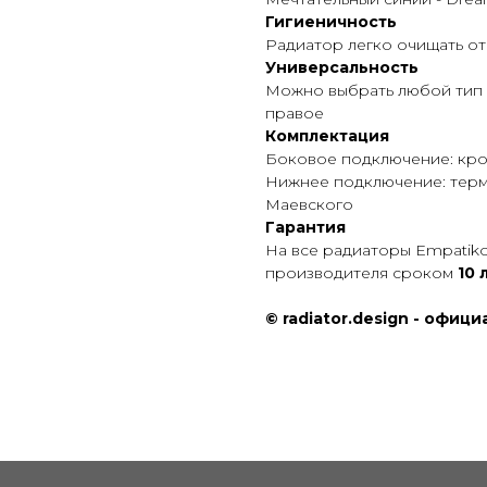
Гигиеничность
Радиатор легко очищать о
Универсальность
Можно выбрать любой тип 
правое
Комплектация
Боковое подключение: кро
Нижнее подключение: термо
Маевского
Гарантия
На все радиаторы Empatiko
производителя сроком
10 
© radiator.design - офиц
КОНТАКТЫ
Phone:
+7 (495) 177 10 75
+7 (909) 225 70 70