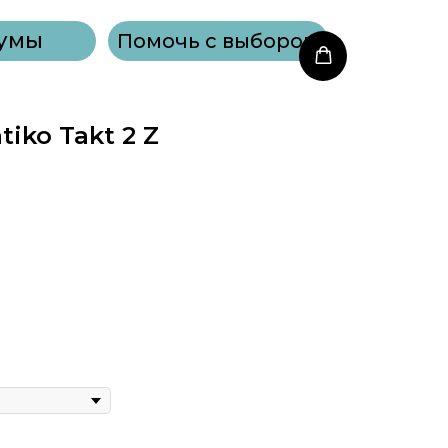
умы
Помочь с выбором
iko Takt 2 Z