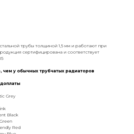
стальной трубы толщиной 1,5 мм и работают при
Продукция сертифицирована и соответствует
05
, чем у обычных трубчатых радиаторов
 доплаты
ic Grey
ink
nt Black
 Green
endly Red
my Blue