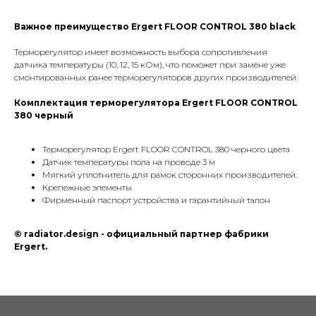
Phone:
+7 (495) 177 10 75
Важное преимущество Ergert FLOOR CONTROL 380 black
+7 (909) 225 70 70
E-mail:
info@radiator.design
Терморегулятор имеет возможность выбора сопротивления
датчика температуры (10, 12, 15 кОм), что поможет при замене уже
смонтированных ранее терморегуляторов других производителей.
Политика конфиденциальности
© radiator.design 2025
Комплектация терморегулятора
Ergert FLOOR CONTROL
380 черный
Терморегулятор Ergert FLOOR CONTROL 380 черного цвета
Датчик температуры пола на проводе 3 м
Мягкий уплотнитель для рамок сторонних производителей.
Крепежные элементы
Фирменный паспорт устройства и гарантийный талон
© radiator.design - официальный партнер фабрики
Ergert.