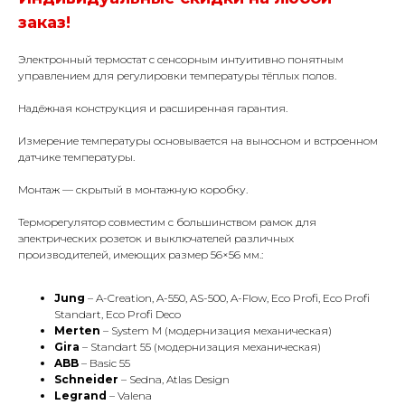
заказ!
Электронный термостат с сенсорным интуитивно понятным
управлением для регулировки температуры тёплых полов.
Надёжная конструкция и расширенная гарантия.
Измерение температуры основывается на выносном и встроенном
датчике температуры.
Монтаж — скрытый в монтажную коробку.
Терморегулятор совместим с большинством рамок для
электрических розеток и выключателей различных
производителей, имеющих размер 56×56 мм.:
Jung
– A-Creation, A-550, AS-500, A-Flow, Eco Profi, Eco Profi
Standart, Eco Profi Deco
Merten
– System M (модернизация механическая)
Gira
– Standart 55 (модернизация механическая)
ABB
– Basic 55
КОНТАКТЫ
Schneider
– Sedna, Atlas Design
Legrand
– Valena