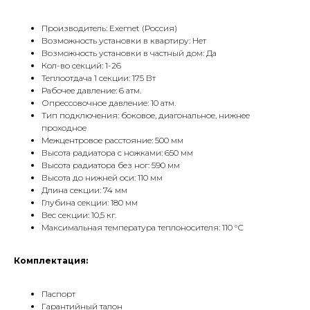
Производитель: Exemet (Россия)
Возможность установки в квартиру: Нет
Возможность установки в частный дом: Да
Кол-во секций: 1-26
Теплоотдача 1 секции: 175 Вт
Рабочее давление: 6 атм.
Опрессовочное давление: 10 атм.
КОНТАКТЫ
Тип подключения: боковое, диагональное, нижнее
проходное
Межцентровое расстояние: 500 мм
Phone:
+7 (495) 177 10 75
Высота радиатора с ножками: 650 мм
+7 (909) 225 70 70
Высота радиатора без ног: 590 мм
E-mail:
info@radiator.design
Высота до нижней оси: 110 мм
Длина секции: 74 мм
Глубина секции: 180 мм
Политика конфиденциальности
Вес секции: 10,5 кг.
© radiator.design 2025
Максимальная температура теплоносителя: 110 °С
Комплектация:
Паспорт
Гарантийный талон