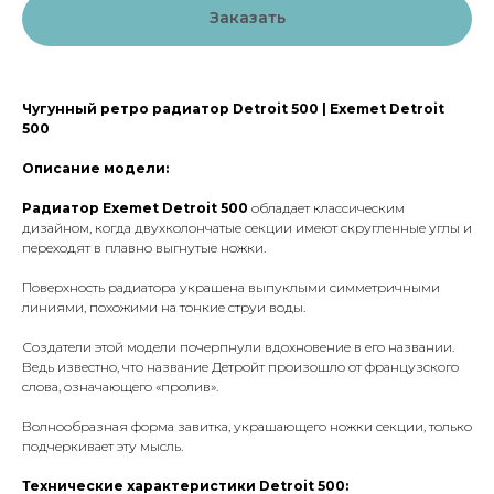
Заказать
Чугунный ретро радиатор Detroit 500 | Exemet Detroit
500
Описание модели:
Радиатор Exemet Detroit 500
обладает классическим
дизайном, когда двухколончатые секции имеют скругленные углы и
переходят в плавно выгнутые ножки.
Поверхность радиатора украшена выпуклыми симметричными
линиями, похожими на тонкие струи воды.
Создатели этой модели почерпнули вдохновение в его названии.
Ведь известно, что название Детройт произошло от французского
слова, означающего «пролив».
Волнообразная форма завитка, украшающего ножки секции, только
подчеркивает эту мысль.
Технические характеристики Detroit 500: