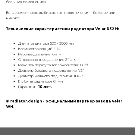
больших помещениях.
Есть возможность выбирать тип подключения - боковое или
нижнее.
КОНТАКТЫ
Технические характеристики радиатора Velar R32 H:
Длина радиатора 500 - 3000 мм
Phone:
+7 (495) 177 10 75
Количество секций 2-14
+7 (909) 225 70 70
Рабочее давление 16 атм.
E-mail:
info@radiator.design
Опрессовочное давление 24 атм.
Макс. температура теплоносителя: 110 ºС
Диаметр бокового подключения 1/2"
Политика конфиденциальности
Диаметр нижнего подключения 1/2"
© radiator.design 2025
Глубина радиатора 61 мм
Гарантия -
10 лет.
© radiator.design - официальный партнер завода Velar
WH.