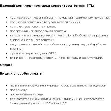
Phone:
+7 (495) 177 10 75
Базовый комплект поставки конвектора Itermic ITTL:
+7 (909) 225 70 70
E-mail:
info@radiator.design
корпус из оцинкованной стали, покрытый полимерным покрытием;
роликовая решётка из натурального алюминия;
комплект установочных ножек;
Политика конфиденциальности
поперечная или продольная решётка;
© radiator.design 2025
декоративная рамка из алюминиевого L- и Z-образного профиля,
выполненная в цвет решётки;
медно-алюминиевый теплообменник (диаметр медной трубы —
15,88 мм);
ручной воздухоотводчик G1/2’’;
технический паспорт, инструкция по монтажу и эксплуатации.
Оплата
Виды и способы оплаты:
наличными в офисе или курьеру по согласованию с менеджером
по QR коду
по реквизитам в счете
для расчётов между юридическими лицами и ИП используется
безналичный расчёт: с НДС и без НДС.